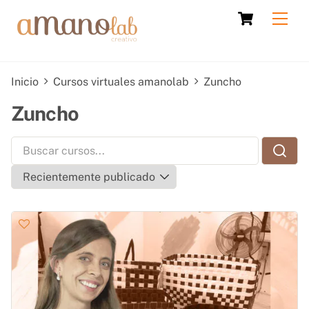
Skip
Cart
Men
to
content
Inicio
Cursos virtuales amanolab
Zuncho
Zuncho