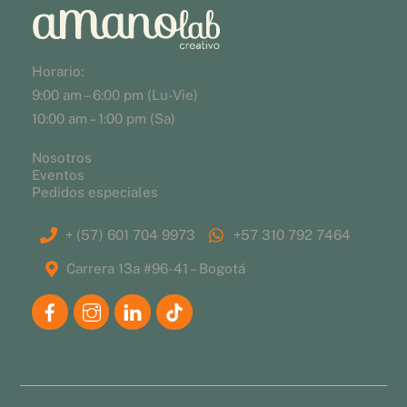
Horario:
9:00 am – 6:00 pm (Lu-Vie)
10:00 am – 1:00 pm (Sa)
Nosotros
Eventos
Pedidos especiales
+ (57) 601 704 9973
+57 310 792 7464
Carrera 13a #96-41 – Bogotá