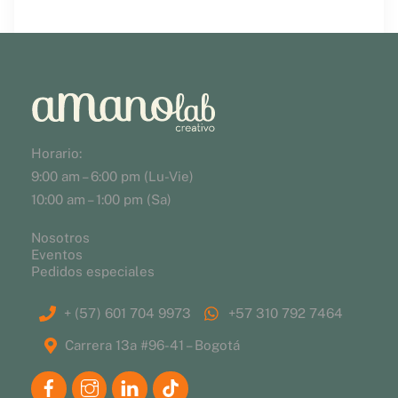
Horario:
9:00 am – 6:00 pm (Lu-Vie)
10:00 am – 1:00 pm (Sa)
Nosotros
Eventos
Pedidos especiales
+ (57) 601 704 9973
+57 310 792 7464
Carrera 13a #96-41 – Bogotá