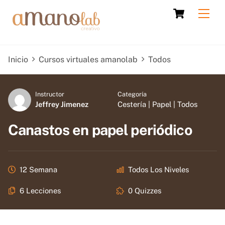
Skip
Cart
Men
to
content
Inicio
Cursos virtuales amanolab
Todos
Instructor
Categoría
Jeffrey Jimenez
Cestería
|
Papel
|
Todos
Canastos en papel periódico
12 Semana
Todos Los Niveles
6 Lecciones
0 Quizzes