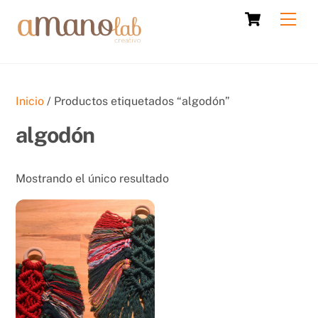
Skip
Cart
Men
to
content
Inicio
/ Productos etiquetados “algodón”
algodón
Mostrando el único resultado