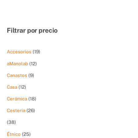
Filtrar por precio
19
Accesorios
19
productos
12
aManolab
12
productos
9
Canastos
9
productos
12
Casa
12
productos
18
Cerámica
18
productos
26
Cesteria
26
productos
38
38
productos
25
Étnico
25