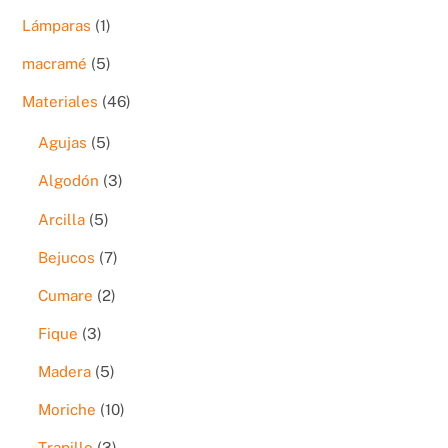
productos
1
Lámparas
1
producto
5
macramé
5
productos
46
Materiales
46
productos
5
Agujas
5
productos
3
Algodón
3
productos
5
Arcilla
5
productos
7
Bejucos
7
productos
2
Cumare
2
productos
3
Fique
3
productos
5
Madera
5
productos
10
Moriche
10
productos
3
Trapillo
3