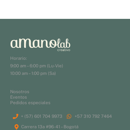
Horario:
9:00 am – 6:00 pm (Lu-Vie)
10:00 am – 1:00 pm (Sa)
Nosotros
Eventos
Pedidos especiales
+ (57) 601 704 9973
+57 310 792 7464
Carrera 13a #96-41 – Bogotá