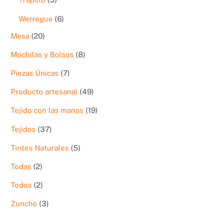
productos
6
Werregue
6
productos
20
Mesa
20
productos
8
Mochilas y Bolsos
8
productos
7
Piezas Únicas
7
productos
49
Producto artesanal
49
productos
19
Tejido con las manos
19
productos
37
Tejidos
37
productos
5
Tintes Naturales
5
productos
2
Todas
2
productos
2
Todos
2
productos
3
Zuncho
3
productos