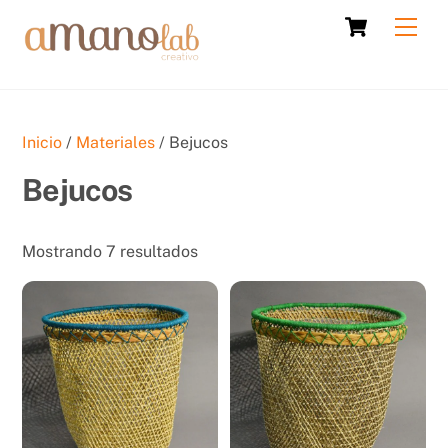
Skip
Cart
Men
to
content
Inicio
/
Materiales
/ Bejucos
Bejucos
Sorted
Mostrando 7 resultados
by
latest