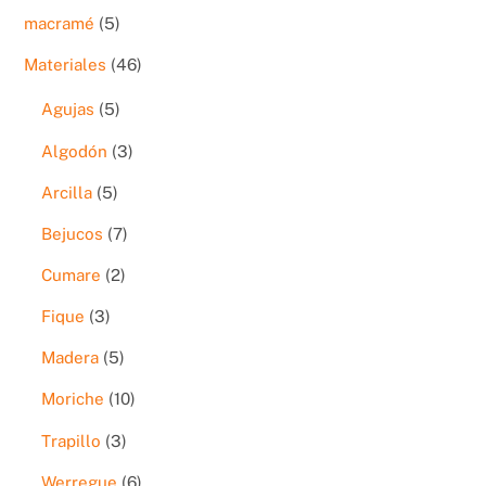
producto
5
macramé
5
productos
46
Materiales
46
productos
5
Agujas
5
productos
3
Algodón
3
productos
5
Arcilla
5
productos
7
Bejucos
7
productos
2
Cumare
2
productos
3
Fique
3
productos
5
Madera
5
productos
10
Moriche
10
productos
3
Trapillo
3
productos
6
Werregue
6