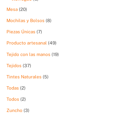
productos
20
Mesa
20
productos
8
Mochilas y Bolsos
8
productos
7
Piezas Únicas
7
productos
49
Producto artesanal
49
productos
19
Tejido con las manos
19
productos
37
Tejidos
37
productos
5
Tintes Naturales
5
productos
2
Todas
2
productos
2
Todos
2
productos
3
Zuncho
3
productos