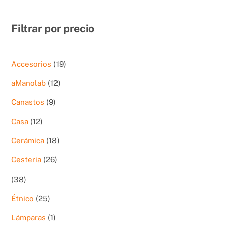
Filtrar por precio
19
Accesorios
19
productos
12
aManolab
12
productos
9
Canastos
9
productos
12
Casa
12
productos
18
Cerámica
18
productos
26
Cesteria
26
productos
38
38
productos
25
Étnico
25
productos
1
Lámparas
1