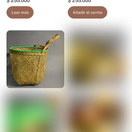
$
255.000
$
255.000
Leer más
Añadir al carrito