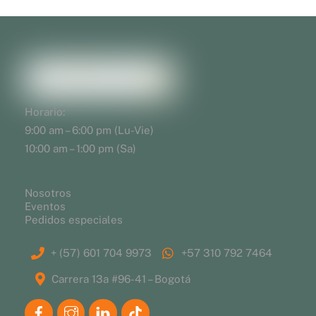
Horario:
9:00 am – 6:00 pm (Lu-Vie)
10:00 am – 1:00 pm (Sa)
Nosotros
Eventos
Pedidos especiales
+ (57) 601 704 9973
+57 310 792 7464
Carrera 13a #96-41 – Bogotá