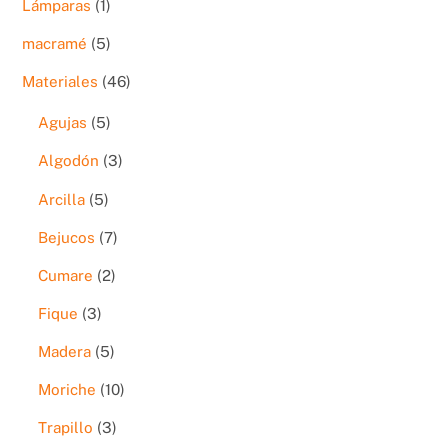
1
Lámparas
1
producto
5
macramé
5
productos
46
Materiales
46
productos
5
Agujas
5
productos
3
Algodón
3
productos
5
Arcilla
5
productos
7
Bejucos
7
productos
2
Cumare
2
productos
3
Fique
3
productos
5
Madera
5
productos
10
Moriche
10
productos
3
Trapillo
3