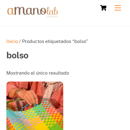
Skip
Cart
Men
to
content
Inicio
/ Productos etiquetados “bolso”
bolso
Mostrando el único resultado