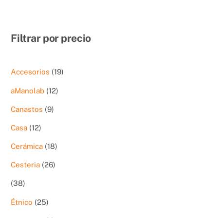
Filtrar por precio
19
Accesorios
19
productos
12
aManolab
12
productos
9
Canastos
9
productos
12
Casa
12
productos
18
Cerámica
18
productos
26
Cesteria
26
productos
38
38
productos
25
Étnico
25
productos