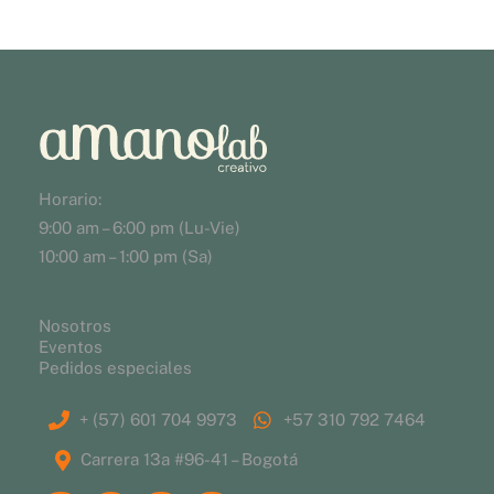
Horario:
9:00 am – 6:00 pm (Lu-Vie)
10:00 am – 1:00 pm (Sa)
Nosotros
Eventos
Pedidos especiales
+ (57) 601 704 9973
+57 310 792 7464
Carrera 13a #96-41 – Bogotá