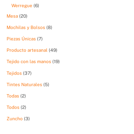
productos
6
Werregue
6
productos
20
Mesa
20
productos
8
Mochilas y Bolsos
8
productos
7
Piezas Únicas
7
productos
49
Producto artesanal
49
productos
19
Tejido con las manos
19
productos
37
Tejidos
37
productos
5
Tintes Naturales
5
productos
2
Todas
2
productos
2
Todos
2
productos
3
Zuncho
3
productos