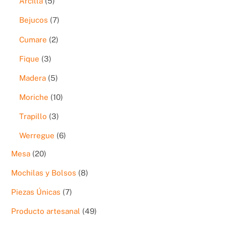
5
Arcilla
5
productos
7
Bejucos
7
productos
2
Cumare
2
productos
3
Fique
3
productos
5
Madera
5
productos
10
Moriche
10
productos
3
Trapillo
3
productos
6
Werregue
6
productos
20
Mesa
20
productos
8
Mochilas y Bolsos
8
productos
7
Piezas Únicas
7
productos
49
Producto artesanal
49
productos