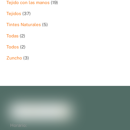
19
Tejido con las manos
19
productos
37
Tejidos
37
productos
5
Tintes Naturales
5
productos
2
Todas
2
productos
2
Todos
2
productos
3
Zuncho
3
productos
Horario: