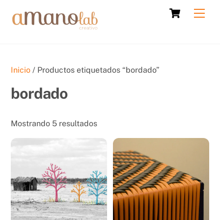
Skip
Cart
Men
to
content
Inicio
/ Productos etiquetados “bordado”
bordado
Sorted
Mostrando 5 resultados
by
latest