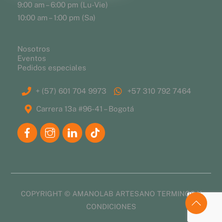
9:00 am – 6:00 pm (Lu-Vie)
10:00 am – 1:00 pm (Sa)
Nosotros
Eventos
Pedidos especiales
+ (57) 601 704 9973
+57 310 792 7464
Carrera 13a #96-41 – Bogotá
COPYRIGHT © AMANOLAB ARTESANO
TERMINOS Y
CONDICIONES