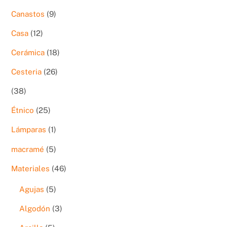
productos
9
Canastos
9
productos
12
Casa
12
productos
18
Cerámica
18
productos
26
Cesteria
26
productos
38
38
productos
25
Étnico
25
productos
1
Lámparas
1
producto
5
macramé
5
productos
46
Materiales
46
productos
5
Agujas
5
productos
3
Algodón
3
productos