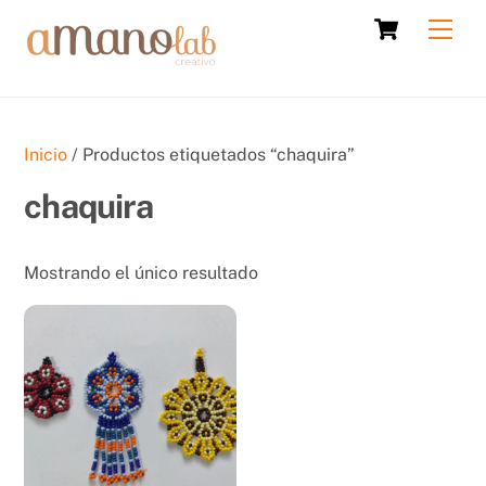
Skip
Cart
Men
to
content
Inicio
/ Productos etiquetados “chaquira”
chaquira
Mostrando el único resultado