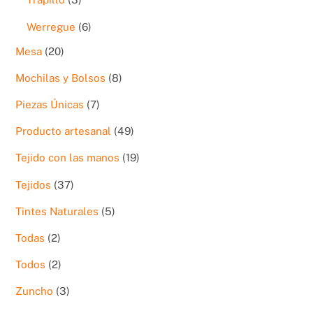
productos
6
Werregue
6
productos
20
Mesa
20
productos
8
Mochilas y Bolsos
8
productos
7
Piezas Únicas
7
productos
49
Producto artesanal
49
productos
19
Tejido con las manos
19
productos
37
Tejidos
37
productos
5
Tintes Naturales
5
productos
2
Todas
2
productos
2
Todos
2
productos
3
Zuncho
3
productos