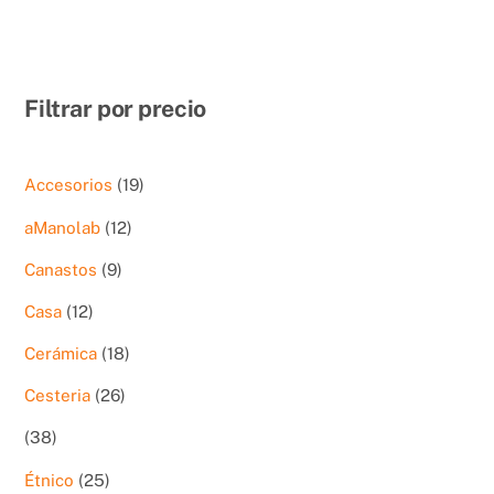
Filtrar por precio
19
Accesorios
19
productos
12
aManolab
12
productos
9
Canastos
9
productos
12
Casa
12
productos
18
Cerámica
18
productos
26
Cesteria
26
productos
38
38
productos
25
Étnico
25