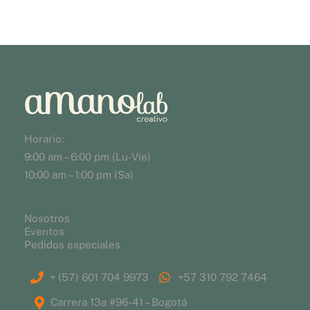
Horario:
9:00 am – 6:00 pm (Lu-Vie)
10:00 am – 1:00 pm (Sa)
Nosotros
Eventos
Pedidos especiales
+ (57) 601 704 9973
+57 310 792 7464
Carrera 13a #96-41 – Bogotá