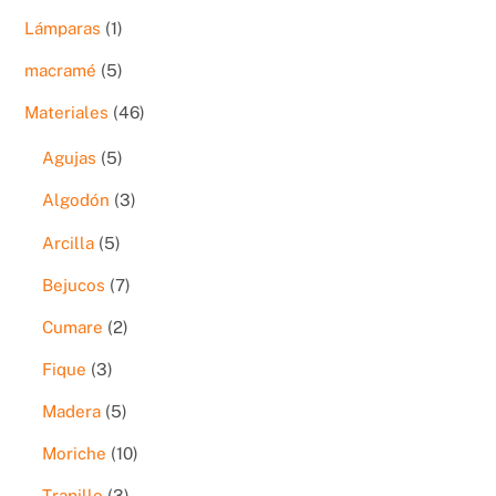
productos
1
Lámparas
1
producto
5
macramé
5
productos
46
Materiales
46
productos
5
Agujas
5
productos
3
Algodón
3
productos
5
Arcilla
5
productos
7
Bejucos
7
productos
2
Cumare
2
productos
3
Fique
3
productos
5
Madera
5
productos
10
Moriche
10
productos
3
Trapillo
3