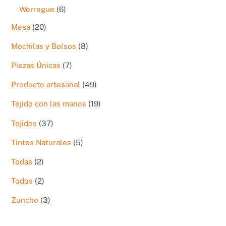
productos
6
Werregue
6
productos
20
Mesa
20
productos
8
Mochilas y Bolsos
8
productos
7
Piezas Únicas
7
productos
49
Producto artesanal
49
productos
19
Tejido con las manos
19
productos
37
Tejidos
37
productos
5
Tintes Naturales
5
productos
2
Todas
2
productos
2
Todos
2
productos
3
Zuncho
3
productos