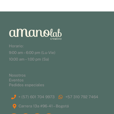
Horario:
9:00 am – 6:00 pm (Lu-Vie)
10:00 am – 1:00 pm (Sa)
Nosotros
Eventos
Pedidos especiales
+ (57) 601 704 9973
+57 310 792 7464
Carrera 13a #96-41 – Bogotá