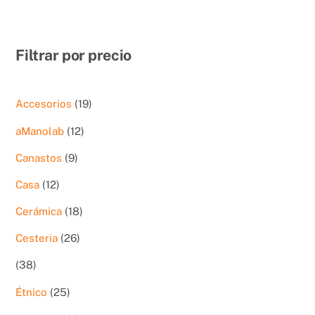
Filtrar por precio
19
Accesorios
19
productos
12
aManolab
12
productos
9
Canastos
9
productos
12
Casa
12
productos
18
Cerámica
18
productos
26
Cesteria
26
productos
38
38
productos
25
Étnico
25
productos