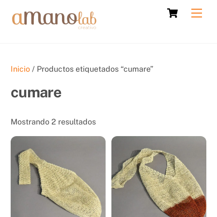
Skip
Cart
Men
to
content
Inicio
/ Productos etiquetados “cumare”
cumare
Sorted
Mostrando 2 resultados
by
latest