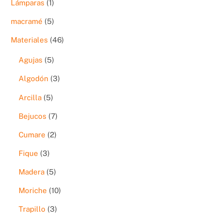
1
Lámparas
1
producto
5
macramé
5
productos
46
Materiales
46
productos
5
Agujas
5
productos
3
Algodón
3
productos
5
Arcilla
5
productos
7
Bejucos
7
productos
2
Cumare
2
productos
3
Fique
3
productos
5
Madera
5
productos
10
Moriche
10
productos
3
Trapillo
3