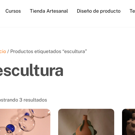
Cursos
Tienda Artesanal
Diseño de producto
Te
icio
/ Productos etiquetados “escultura”
escultura
Sorted
strando 3 resultados
by
latest