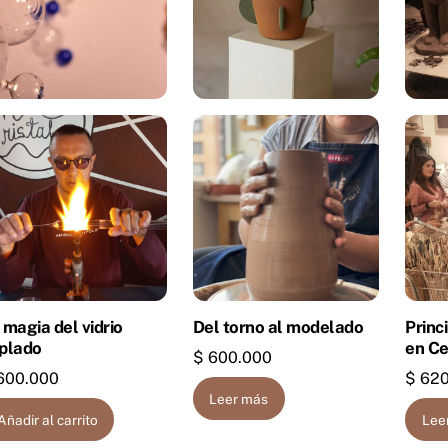
 magia del vidrio
Del torno al modelado
Princ
plado
en C
$
600.000
600.000
$
620
Leer más
Añadir al carrito
Lee