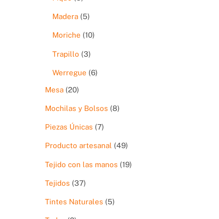
productos
5
Madera
5
productos
10
Moriche
10
productos
3
Trapillo
3
productos
6
Werregue
6
productos
20
Mesa
20
productos
8
Mochilas y Bolsos
8
productos
7
Piezas Únicas
7
productos
49
Producto artesanal
49
productos
19
Tejido con las manos
19
productos
37
Tejidos
37
productos
5
Tintes Naturales
5
productos