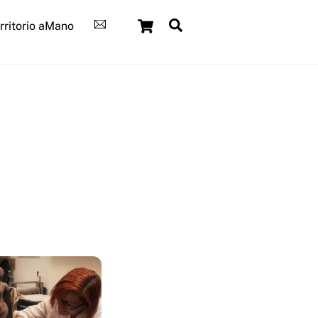
Cart
Search
rritorio aMano