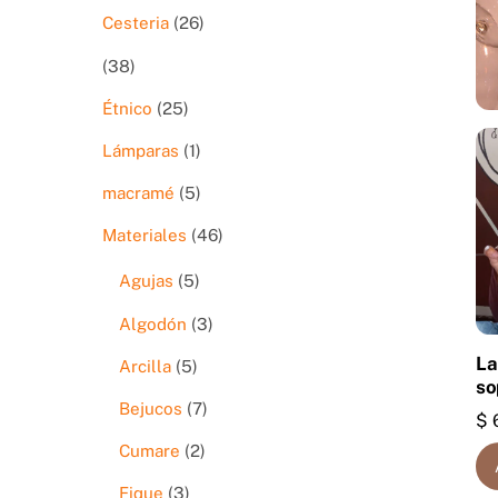
productos
26
Cesteria
26
productos
38
38
productos
25
Étnico
25
productos
1
Lámparas
1
producto
5
macramé
5
productos
46
Materiales
46
productos
5
Agujas
5
productos
3
Algodón
3
productos
La
5
Arcilla
5
so
productos
7
Bejucos
7
$
productos
2
Cumare
2
productos
3
Fique
3