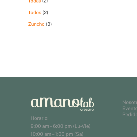
2
Todas
2
productos
2
Todos
2
productos
3
Zuncho
3
productos
Nosot
Event
Pedido
Horario:
9:00 am – 6:00 pm (Lu-Vie)
10:00 am – 1:00 pm (Sa)