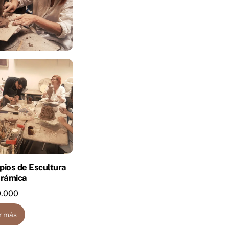
ipios de Escultura
erámica
.000
r más