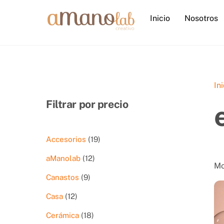
Skip
Inicio
Nosotros
to
content
In
Filtrar por precio
19
Accesorios
19
productos
12
aManolab
12
Mo
productos
9
Canastos
9
productos
12
Casa
12
productos
18
Cerámica
18