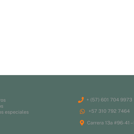
+ (57) 601 704 9973
ros
os
+57 310 792 7464
s especiales
Carrera 13a #96-41 –