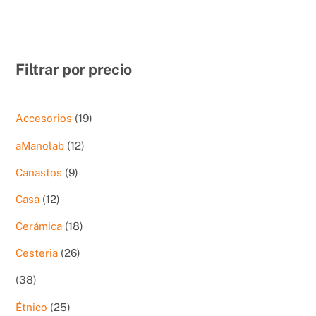
Filtrar por precio
19
Accesorios
19
productos
12
aManolab
12
productos
9
Canastos
9
productos
12
Casa
12
productos
18
Cerámica
18
productos
26
Cesteria
26
productos
38
38
productos
25
Étnico
25