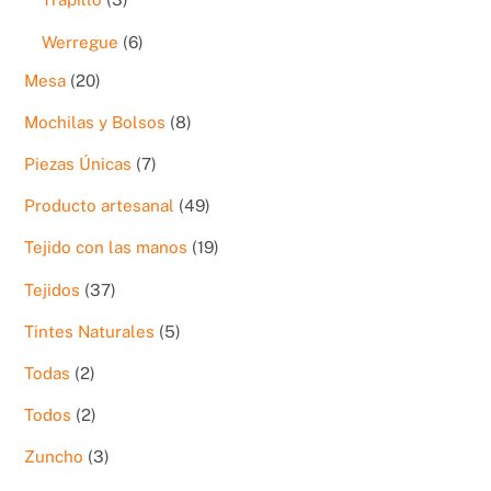
productos
6
Werregue
6
productos
20
Mesa
20
productos
8
Mochilas y Bolsos
8
productos
7
Piezas Únicas
7
productos
49
Producto artesanal
49
productos
19
Tejido con las manos
19
productos
37
Tejidos
37
productos
5
Tintes Naturales
5
productos
2
Todas
2
productos
2
Todos
2
productos
3
Zuncho
3
productos