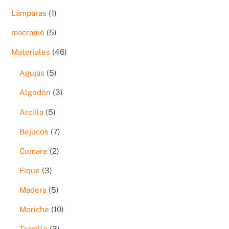
productos
1
Lámparas
1
producto
5
macramé
5
productos
46
Materiales
46
productos
5
Agujas
5
productos
3
Algodón
3
productos
5
Arcilla
5
productos
7
Bejucos
7
productos
2
Cumare
2
productos
3
Fique
3
productos
5
Madera
5
productos
10
Moriche
10
productos
3
Trapillo
3