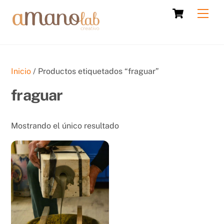
Skip
Cart
Men
to
content
Inicio
/ Productos etiquetados “fraguar”
fraguar
Mostrando el único resultado