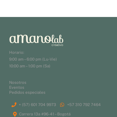
Horario:
9:00 am – 6:00 pm (Lu-Vie)
10:00 am – 1:00 pm (Sa)
Nosotros
Eventos
Pedidos especiales
+ (57) 601 704 9973
+57 310 792 7464
Carrera 13a #96-41 – Bogotá