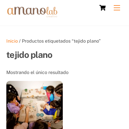
Skip
Cart
Men
to
content
Inicio
/ Productos etiquetados “tejido plano”
tejido plano
Mostrando el único resultado