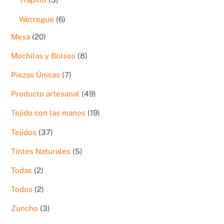
productos
6
Werregue
6
productos
20
Mesa
20
productos
8
Mochilas y Bolsos
8
productos
7
Piezas Únicas
7
productos
49
Producto artesanal
49
productos
19
Tejido con las manos
19
productos
37
Tejidos
37
productos
5
Tintes Naturales
5
productos
2
Todas
2
productos
2
Todos
2
productos
3
Zuncho
3
productos