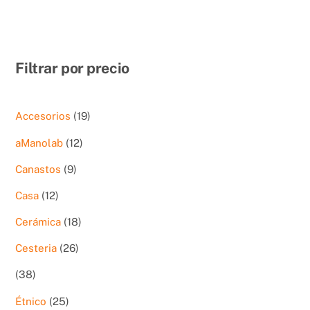
Filtrar por precio
19
Accesorios
19
productos
12
aManolab
12
productos
9
Canastos
9
productos
12
Casa
12
productos
18
Cerámica
18
productos
26
Cesteria
26
productos
38
38
productos
25
Étnico
25