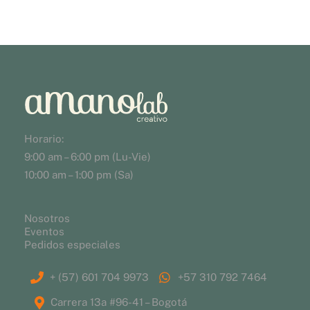
Horario:
9:00 am – 6:00 pm (Lu-Vie)
10:00 am – 1:00 pm (Sa)
Nosotros
Eventos
Pedidos especiales
+ (57) 601 704 9973
+57 310 792 7464
Carrera 13a #96-41 – Bogotá