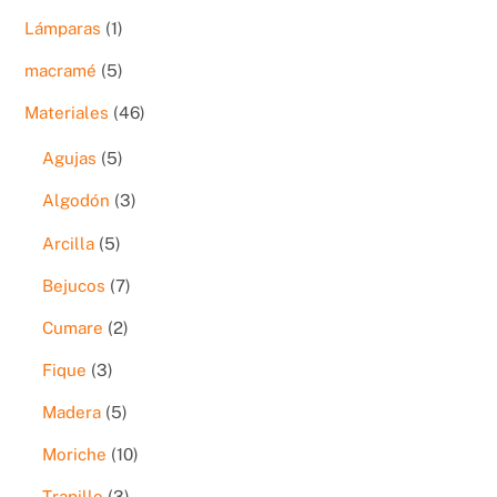
productos
1
Lámparas
1
producto
5
macramé
5
productos
46
Materiales
46
productos
5
Agujas
5
productos
3
Algodón
3
productos
5
Arcilla
5
productos
7
Bejucos
7
productos
2
Cumare
2
productos
3
Fique
3
productos
5
Madera
5
productos
10
Moriche
10
productos
3
Trapillo
3