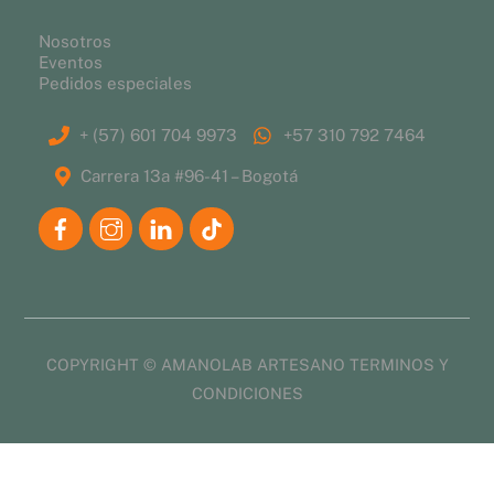
Nosotros
Eventos
Pedidos especiales
+ (57) 601 704 9973
+57 310 792 7464
Carrera 13a #96-41 – Bogotá
COPYRIGHT © AMANOLAB ARTESANO
TERMINOS Y
CONDICIONES