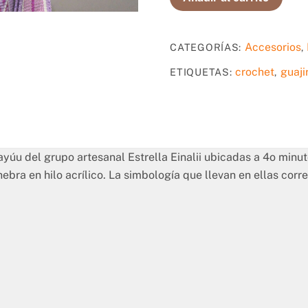
Wayúu
Atsantouyaa
rosada
Accesorios
CATEGORÍAS:
,
cantidad
crochet
guaji
ETIQUETAS:
,
úu del grupo artesanal Estrella Einalii ubicadas a 4o minut
hebra en hilo acrílico. La simbología que llevan en ellas cor