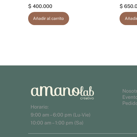
$
400.000
$
650.
Añadir al carrito
Añadir
Nosot
Event
Pedido
Horario:
9:00 am – 6:00 pm (Lu-Vie)
10:00 am – 1:00 pm (Sa)