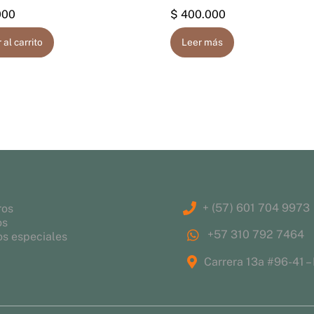
000
$
400.000
 al carrito
Leer más
+ (57) 601 704 9973
ros
os
+57 310 792 7464
s especiales
Carrera 13a #96-41 –