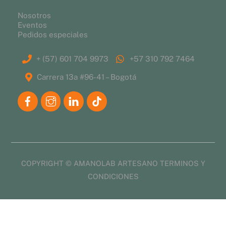
Nosotros
Eventos
Pedidos especiales
+ (57) 601 704 9973
+57 310 792 7464
Carrera 13a #96-41 – Bogotá
COPYRIGHT © AMANOLAB ARTESANO
TERMINOS Y
CONDICIONES