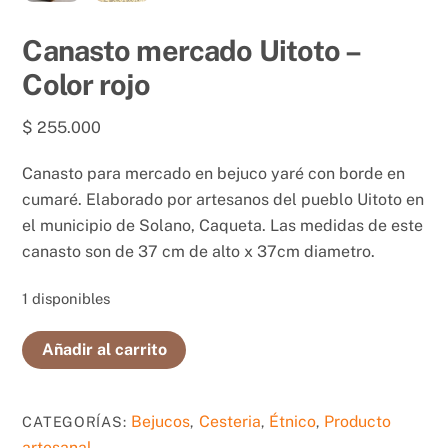
Canasto mercado Uitoto –
Color rojo
$
255.000
Canasto para mercado en bejuco yaré con borde en
cumaré. Elaborado por artesanos del pueblo Uitoto en
el municipio de Solano, Caqueta. Las medidas de este
canasto son de 37 cm de alto x 37cm diametro.
1 disponibles
Canasto
Añadir al carrito
mercado
Uitoto
-
Bejucos
Cesteria
Étnico
Producto
CATEGORÍAS:
,
,
,
Color
artesanal