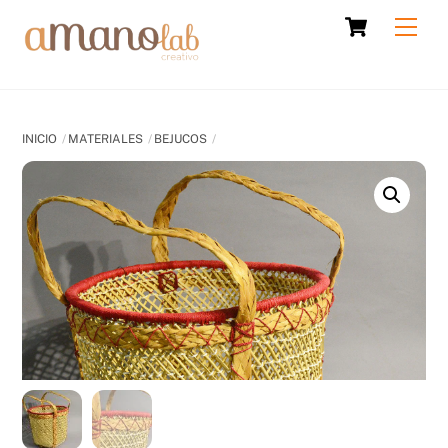
Skip
Cart
Men
to
content
INICIO
MATERIALES
BEJUCOS