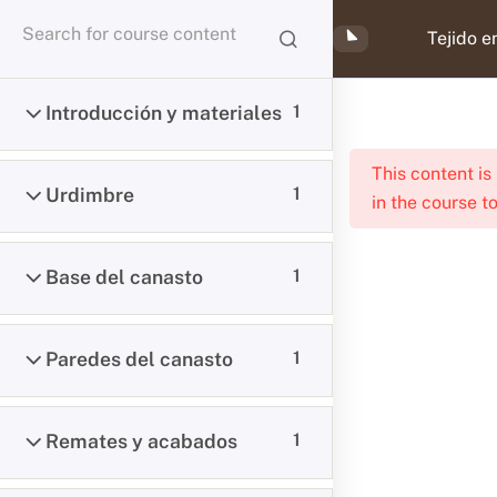
Skip
Cart
Men
Tejido e
to
content
Introducción y materiales
1
Inicio
Cursos virtuales amanolab
Zuncho
This content is
Urdimbre
1
in the course to
Base del canasto
1
Horario:
9:00 am – 6:00 pm (Lu-Vie)
Paredes del canasto
1
10:00 am – 1:00 pm (Sa)
Nosotros
Remates y acabados
1
Eventos
Pedidos especiales