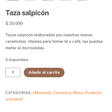
Taza salpicón
$
20.000
Tazas salpicón elaboradas por nuestras manos
ceramistas. Ideales para tomar té o café, las puedes
meter al microondas.
5 disponibles
Taza
Añadir al carrito
salpicón
cantidad
aManolab
Cerámica
Mesa
Producto
CATEGORÍAS:
,
,
,
artesanal