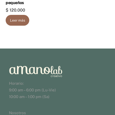
pequeños
$
120.000
Leer más
Horario:
9:00 am – 6:00 pm (Lu-Vie)
10:00 am – 1:00 pm (Sa)
Nosotros