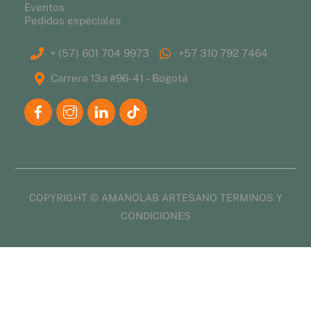
Eventos
Pedidos especiales
+ (57) 601 704 9973
+57 310 792 7464
Carrera 13a #96-41 – Bogotá
COPYRIGHT © AMANOLAB ARTESANO
TERMINOS Y
CONDICIONES