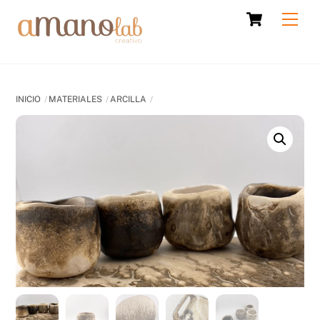
Skip
Cart
Men
to
content
INICIO
MATERIALES
ARCILLA