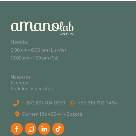
Horario:
9:00 am – 6:00 pm (Lu-Vie)
10:00 am – 1:00 pm (Sa)
Nosotros
Eventos
Pedidos especiales
+ (57) 601 704 9973
+57 310 792 7464
Carrera 13a #96-41 – Bogotá