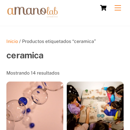
Skip
Cart
Men
to
content
Inicio
/ Productos etiquetados “ceramica”
ceramica
Sorted
Mostrando 14 resultados
by
latest