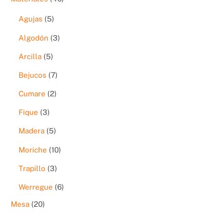
productos
5
Agujas
5
productos
3
Algodón
3
productos
5
Arcilla
5
productos
7
Bejucos
7
productos
2
Cumare
2
productos
3
Fique
3
productos
5
Madera
5
productos
10
Moriche
10
productos
3
Trapillo
3
productos
6
Werregue
6
productos
20
Mesa
20
productos