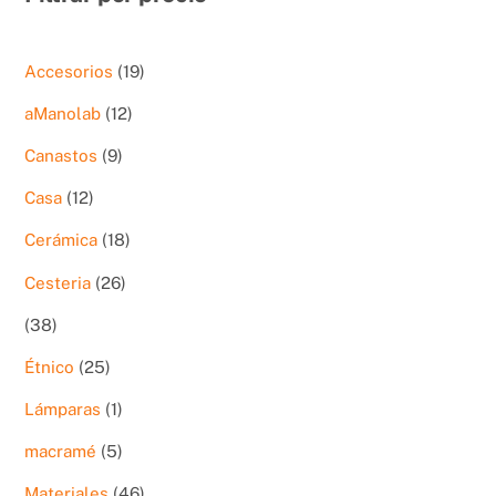
19
Accesorios
19
productos
12
aManolab
12
productos
9
Canastos
9
productos
12
Casa
12
productos
18
Cerámica
18
productos
26
Cesteria
26
productos
38
38
productos
25
Étnico
25
productos
1
Lámparas
1
producto
5
macramé
5
productos
46
Materiales
46