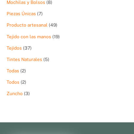
8
Mochilas y Bolsos
8
productos
7
Piezas Únicas
7
productos
49
Producto artesanal
49
productos
19
Tejido con las manos
19
productos
37
Tejidos
37
productos
5
Tintes Naturales
5
productos
2
Todas
2
productos
2
Todos
2
productos
3
Zuncho
3
productos