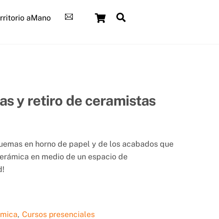
Cart
Search
rritorio aMano
s y retiro de ceramistas
quemas en horno de papel y de los acabados que
cerámica en medio de un espacio de
d!
ámica
Cursos presenciales
,