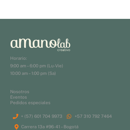
Horario:
9:00 am – 6:00 pm (Lu-Vie)
10:00 am – 1:00 pm (Sa)
Nosotros
Eventos
Pedidos especiales
+ (57) 601 704 9973
+57 310 792 7464
Carrera 13a #96-41 – Bogotá