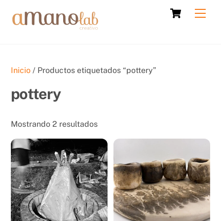
Skip
Cart
Men
to
content
Inicio
/ Productos etiquetados “pottery”
pottery
Sorted
Mostrando 2 resultados
by
latest