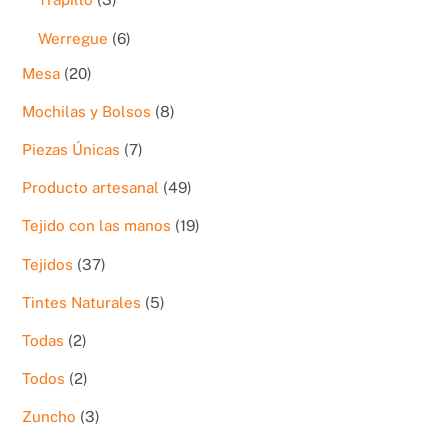
productos
6
Werregue
6
productos
20
Mesa
20
productos
8
Mochilas y Bolsos
8
productos
7
Piezas Únicas
7
productos
49
Producto artesanal
49
productos
19
Tejido con las manos
19
productos
37
Tejidos
37
productos
5
Tintes Naturales
5
productos
2
Todas
2
productos
2
Todos
2
productos
3
Zuncho
3
productos