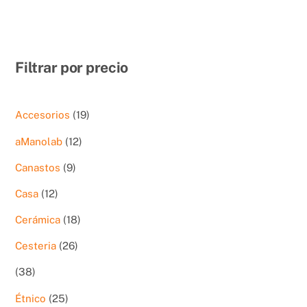
Filtrar por precio
19
Accesorios
19
productos
12
aManolab
12
productos
9
Canastos
9
productos
12
Casa
12
productos
18
Cerámica
18
productos
26
Cesteria
26
productos
38
38
productos
25
Étnico
25