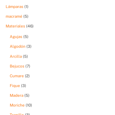
productos
1
Lámparas
1
producto
5
macramé
5
productos
46
Materiales
46
productos
5
Agujas
5
productos
3
Algodón
3
productos
5
Arcilla
5
productos
7
Bejucos
7
productos
2
Cumare
2
productos
3
Fique
3
productos
5
Madera
5
productos
10
Moriche
10
productos
3
Trapillo
3